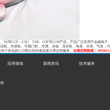
TN、VA等LCD，COG、TAB、COF等LCM产品，产品广泛应用于金
、电话机、对讲机、可视门铃，空调、冰箱、洗衣机，电表、水表、气表，
提供个性化的LCD黑白段码液晶显示屏定制服务。
全国定制热线：18926524
应用领域
新闻资讯
技术服务
3楼