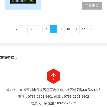
温)20℃~25℃，(常温)65%±5%RH(湿度)。 ②
了解更多
检查照明工具为20W荧光灯，在工作台面(产
品)上……
8
«
4
5
6
7
9
10
11
12
»
友情链接：
地址：广东省深圳市宝安区燕罗街道燕川社区朝阳路68号3栋3楼
电话：0755-2301 9601 传真：0755-2301 3602
联系人：胡先生 18926524239