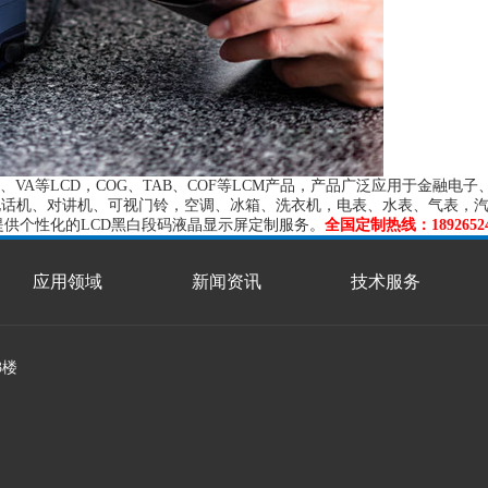
TN、VA等LCD，COG、TAB、COF等LCM产品，产品广泛应用于金
、电话机、对讲机、可视门铃，空调、冰箱、洗衣机，电表、水表、气表，
提供个性化的LCD黑白段码液晶显示屏定制服务。
全国定制热线：18926524
应用领域
新闻资讯
技术服务
3楼